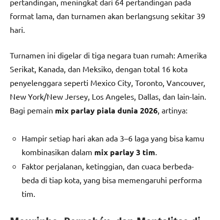
pertandingan, meningkat dari 64 pertandingan pada
format lama, dan turnamen akan berlangsung sekitar 39
hari.
Turnamen ini digelar di tiga negara tuan rumah: Amerika
Serikat, Kanada, dan Meksiko, dengan total 16 kota
penyelenggara seperti Mexico City, Toronto, Vancouver,
New York/New Jersey, Los Angeles, Dallas, dan lain-lain.
Bagi pemain
mix parlay piala dunia 2026
, artinya:
Hampir setiap hari akan ada 3–6 laga yang bisa kamu
kombinasikan dalam
mix parlay 3 tim
.
Faktor perjalanan, ketinggian, dan cuaca berbeda-
beda di tiap kota, yang bisa memengaruhi performa
tim.