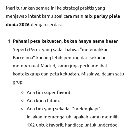
Mari turunkan semua ini ke strategi praktis yang
menjawab intent kamu soal cara main
mix parlay piala
dunia 2026
dengan cerdas:
Pahami peta kekuatan, bukan hanya nama besar
Seperti Pérez yang sadar bahwa “melemahkan
Barcelona” kadang lebih penting dari sekadar
memperkuat Madrid, kamu juga perlu melihat
konteks grup dan peta kekuatan. Misalnya, dalam satu
grup:​
Ada tim super favorit.
Ada kuda hitam.
Ada tim yang sekadar “melengkapi”.
Ini akan memengaruhi apakah kamu memilih
1X2 untuk favorit, handicap untuk underdog,