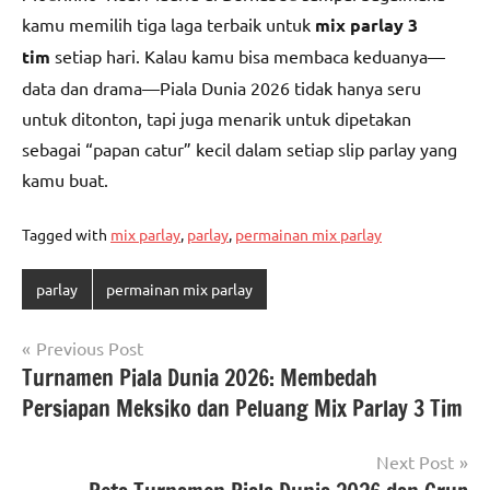
kamu memilih tiga laga terbaik untuk
mix parlay 3
tim
setiap hari. Kalau kamu bisa membaca keduanya—
data dan drama—Piala Dunia 2026 tidak hanya seru
untuk ditonton, tapi juga menarik untuk dipetakan
sebagai “papan catur” kecil dalam setiap slip parlay yang
kamu buat.
Tagged with
mix parlay
,
parlay
,
permainan mix parlay
parlay
permainan mix parlay
Post
Previous Post
Turnamen Piala Dunia 2026: Membedah
navigation
Persiapan Meksiko dan Peluang Mix Parlay 3 Tim
Next Post