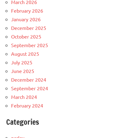
March 2026
February 2026
January 2026
December 2025
October 2025
September 2025
August 2025
July 2025
June 2025
December 2024
September 2024
March 2024
February 2024
Categories
parlay