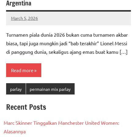
Argentina
March 5, 2026
gabapentin
Turnamen piala dunia 2026 bukan cuma turnamen akbar
biasa, tapi juga mungkin jadi “bab terakhir” Lionel Messi
di panggung dunia, sekaligus ajang emas buat kamu […]
Read more
parlay
permainan mix parlay
Recent Posts
Marc Skinner Tinggalkan Manchester United Women:
Alasannya