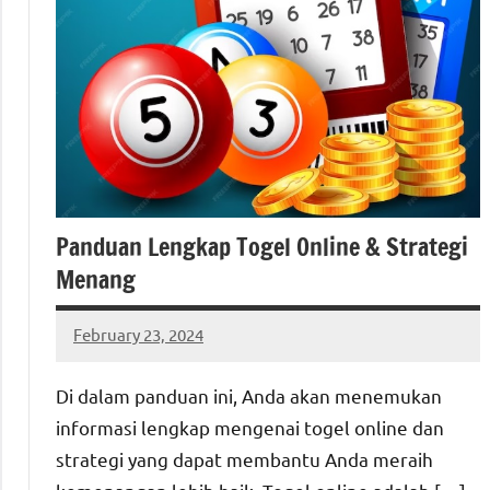
Panduan Lengkap Togel Online & Strategi
Menang
February 23, 2024
gabapentin
No
comments
Di dalam panduan ini, Anda akan menemukan
informasi lengkap mengenai togel online dan
strategi yang dapat membantu Anda meraih