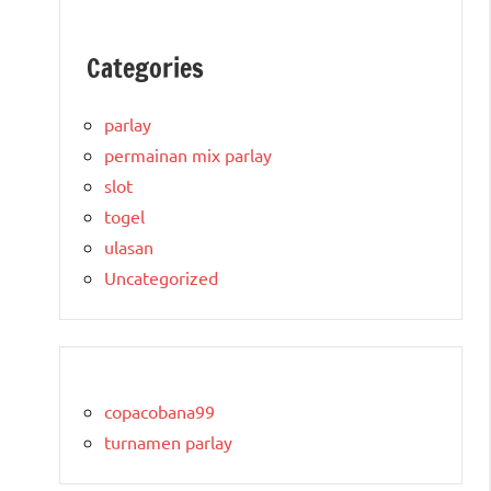
Categories
parlay
permainan mix parlay
slot
togel
ulasan
Uncategorized
copacobana99
turnamen parlay