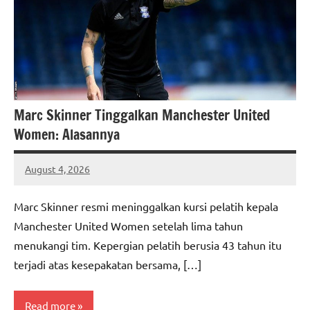
Marc Skinner Tinggalkan Manchester United
Women: Alasannya
August 4, 2026
ngeslot
gacor
Marc Skinner resmi meninggalkan kursi pelatih kepala
Manchester United Women setelah lima tahun
menukangi tim. Kepergian pelatih berusia 43 tahun itu
terjadi atas kesepakatan bersama, […]
Read more