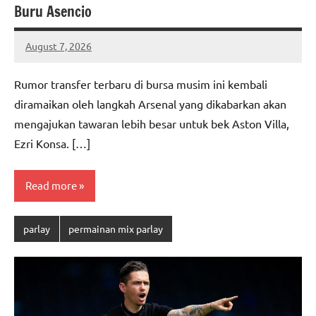
Buru Asencio
August 7, 2026
ngeslot
gacor
Rumor transfer terbaru di bursa musim ini kembali
diramaikan oleh langkah Arsenal yang dikabarkan akan
mengajukan tawaran lebih besar untuk bek Aston Villa,
Ezri Konsa. […]
Read more
parlay
permainan mix parlay