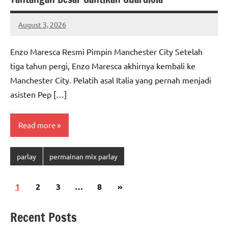
August 3, 2026
ngeslot
gacor
Enzo Maresca Resmi Pimpin Manchester City Setelah
tiga tahun pergi, Enzo Maresca akhirnya kembali ke
Manchester City. Pelatih asal Italia yang pernah menjadi
asisten Pep […]
Read more
parlay
permainan mix parlay
Posts
Next
1
2
3
…
8
»
pagination
Posts
Recent Posts