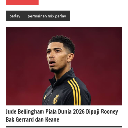
parlay
permainan mix parlay
Jude Bellingham Piala Dunia 2026 Dipuji Rooney
Bak Gerrard dan Keane