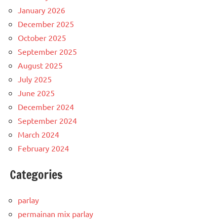
January 2026
December 2025
October 2025
September 2025
August 2025
July 2025
June 2025
December 2024
September 2024
March 2024
February 2024
Categories
parlay
permainan mix parlay