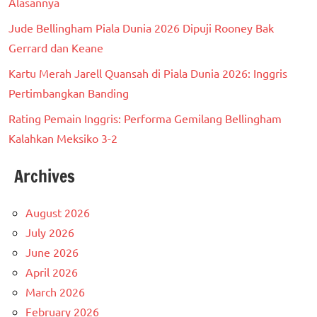
Alasannya
Jude Bellingham Piala Dunia 2026 Dipuji Rooney Bak
Gerrard dan Keane
Kartu Merah Jarell Quansah di Piala Dunia 2026: Inggris
Pertimbangkan Banding
Rating Pemain Inggris: Performa Gemilang Bellingham
Kalahkan Meksiko 3-2
Archives
August 2026
July 2026
June 2026
April 2026
March 2026
February 2026