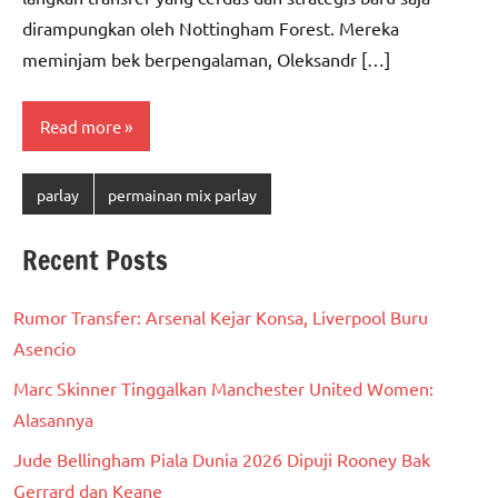
dirampungkan oleh Nottingham Forest. Mereka
meminjam bek berpengalaman, Oleksandr […]
Read more
parlay
permainan mix parlay
Recent Posts
Rumor Transfer: Arsenal Kejar Konsa, Liverpool Buru
Asencio
Marc Skinner Tinggalkan Manchester United Women:
Alasannya
Jude Bellingham Piala Dunia 2026 Dipuji Rooney Bak
Gerrard dan Keane