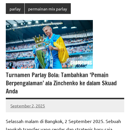
parlay
permainan mix parlay
Turnamen Parlay Bola: Tambahkan ‘Pemain
Berpengalaman’ ala Zinchenko ke dalam Skuad
Anda
September 2, 2025
gabapentin
Selassah malam di Bangkok, 2 September 2025. Sebuah
langkah transfer yang cerdas dan strategis baru saja