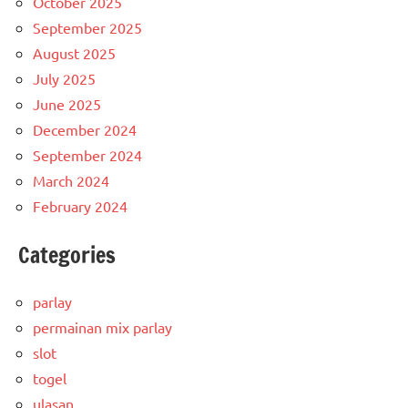
October 2025
September 2025
August 2025
July 2025
June 2025
December 2024
September 2024
March 2024
February 2024
Categories
parlay
permainan mix parlay
slot
togel
ulasan