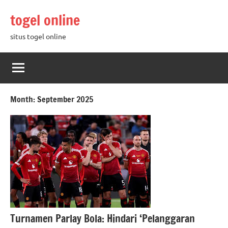
Skip
togel online
to
content
situs togel online
Month:
September 2025
Turnamen Parlay Bola: Hindari ‘Pelanggaran