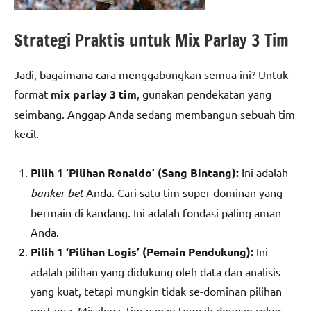
Strategi Praktis untuk Mix Parlay 3 Tim
Jadi, bagaimana cara menggabungkan semua ini? Untuk
format
mix parlay 3 tim
, gunakan pendekatan yang
seimbang. Anggap Anda sedang membangun sebuah tim
kecil.
Pilih 1 ‘Pilihan Ronaldo’ (Sang Bintang):
Ini adalah
banker bet
Anda. Cari satu tim super dominan yang
bermain di kandang. Ini adalah fondasi paling aman
Anda.
Pilih 1 ‘Pilihan Logis’ (Pemain Pendukung):
Ini
adalah pilihan yang didukung oleh data dan analisis
yang kuat, tetapi mungkin tidak se-dominan pilihan
pertama. Misalnya, tim papan tengah dengan rekor