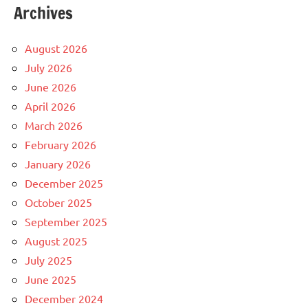
Archives
August 2026
July 2026
June 2026
April 2026
March 2026
February 2026
January 2026
December 2025
October 2025
September 2025
August 2025
July 2025
June 2025
December 2024