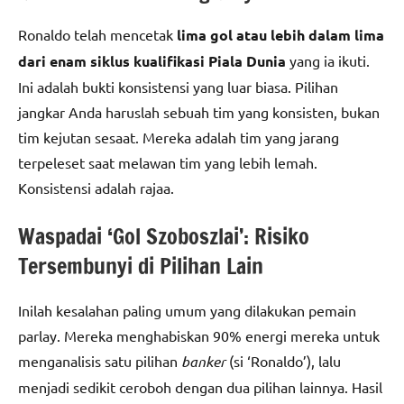
Ronaldo telah mencetak
lima gol atau lebih dalam lima
dari enam siklus kualifikasi Piala Dunia
yang ia ikuti.
Ini adalah bukti konsistensi yang luar biasa. Pilihan
jangkar Anda haruslah sebuah tim yang konsisten, bukan
tim kejutan sesaat. Mereka adalah tim yang jarang
terpeleset saat melawan tim yang lebih lemah.
Konsistensi adalah rajaa.
Waspadai ‘Gol Szoboszlai’: Risiko
Tersembunyi di Pilihan Lain
Inilah kesalahan paling umum yang dilakukan pemain
parlay. Mereka menghabiskan 90% energi mereka untuk
menganalisis satu pilihan
banker
(si ‘Ronaldo’), lalu
menjadi sedikit ceroboh dengan dua pilihan lainnya. Hasil