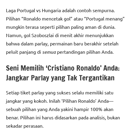
Laga Portugal vs Hungaria adalah contoh sempurna.
Pilihan “Ronaldo mencetak gol” atau “Portugal menang”
mungkin terasa seperti pilihan paling aman di dunia.
Namun, gol Szoboszlai di menit akhir menunjukkan
bahwa dalam parlay, permainan baru berakhir setelah
peluit panjang di
semua
pertandingan pilihan Anda.
Seni Memilih ‘Cristiano Ronaldo’ Anda:
Jangkar Parlay yang Tak Tergantikan
Setiap tiket parlay yang sukses selalu memiliki satu
jangkar yang kokoh. Inilah ‘Pilihan Ronaldo’ Anda—
sebuah pilihan yang Anda yakini hampir 100% akan
benar. Pilihan ini harus didasarkan pada analisis, bukan
sekadar perasaan.