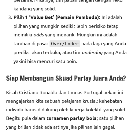
kandang yang solid.
Pilih 1 ‘Value Bet’ (Pemain Pembeda):
Ini adalah
pilihan yang mungkin sedikit lebih berisiko tetapi
memiliki
odds
yang menarik. Mungkin ini adalah
taruhan di pasar
pada laga yang Anda
Over/Under
prediksi akan terbuka, atau tim
underdog
yang Anda
yakini bisa mencuri satu poin.
Siap Membangun Skuad Parlay Juara Anda?
Kisah Cristiano Ronaldo dan timnas Portugal pekan ini
mengajarkan kita sebuah pelajaran krusial: kehebatan
individu harus didukung oleh kinerja kolektif yang solid.
Begitu pula dalam
turnamen parlay bola
; satu pilihan
yang brilian tidak ada artinya jika pilihan lain gagal.