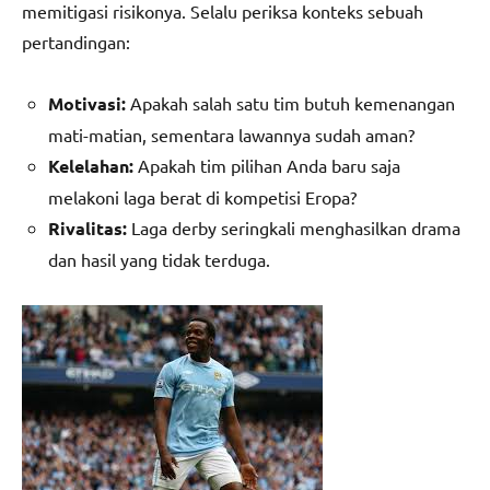
memitigasi risikonya. Selalu periksa konteks sebuah
pertandingan:
Motivasi:
Apakah salah satu tim butuh kemenangan
mati-matian, sementara lawannya sudah aman?
Kelelahan:
Apakah tim pilihan Anda baru saja
melakoni laga berat di kompetisi Eropa?
Rivalitas:
Laga derby seringkali menghasilkan drama
dan hasil yang tidak terduga.