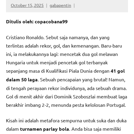
October 15, 2025
gabapentin
Ditulis oleh: copacobana99
Cristiano Ronaldo. Sebut saja namanya, dan yang
terlintas adalah rekor, gol, dan kemenangan. Baru-baru
ini, ia melakukannya lagi: mencetak dua gol melawan
Hungaria untuk menjadi pencetak gol terbanyak
sepanjang masa di Kualifikasi Piala Dunia dengan
41 gol
dalam 50 laga
. Sebuah pencapaian yang brutal! Namun,
di tengah perayaan rekor individunya, ada sebuah drama.
Gol di menit akhir dari Dominik Szoboszlai membuat laga
berakhir imbang 2-2, menunda pesta kelolosan Portugal.
Kisah ini adalah metafora sempurna untuk suka dan duka
dalam
turnamen parlay bola
. Anda bisa saja memiliki