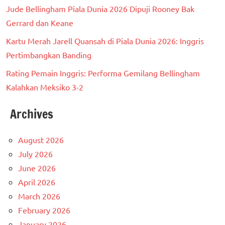
Jude Bellingham Piala Dunia 2026 Dipuji Rooney Bak
Gerrard dan Keane
Kartu Merah Jarell Quansah di Piala Dunia 2026: Inggris
Pertimbangkan Banding
Rating Pemain Inggris: Performa Gemilang Bellingham
Kalahkan Meksiko 3-2
Archives
August 2026
July 2026
June 2026
April 2026
March 2026
February 2026
January 2026