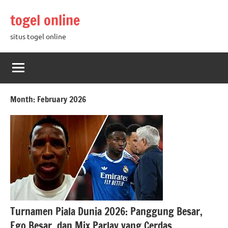
Skip
togel online
to
content
situs togel online
Month:
February 2026
Turnamen Piala Dunia 2026: Panggung Besar,
Ego Besar, dan Mix Parlay yang Cerdas