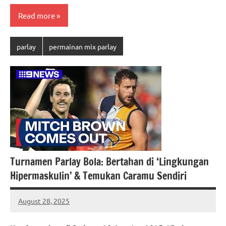
Read more
parlay
permainan mix parlay
Turnamen Parlay Bola: Bertahan di ‘Lingkungan
Hipermaskulin’ & Temukan Caramu Sendiri
August 28, 2025
gabapentin