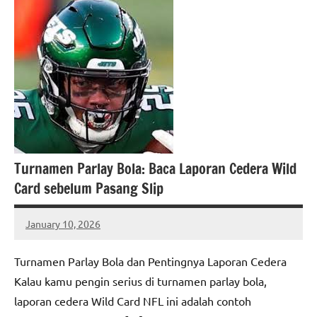
Turnamen Parlay Bola: Baca Laporan Cedera Wild
Card sebelum Pasang Slip
January 10, 2026
gabapentin
Turnamen Parlay Bola dan Pentingnya Laporan Cedera
Kalau kamu pengin serius di turnamen parlay bola,
laporan cedera Wild Card NFL ini adalah contoh