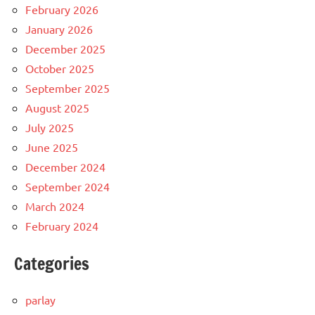
February 2026
January 2026
December 2025
October 2025
September 2025
August 2025
July 2025
June 2025
December 2024
September 2024
March 2024
February 2024
Categories
parlay