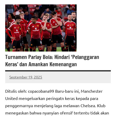
Turnamen Parlay Bola: Hindari ‘Pelanggaran
Keras’ dan Amankan Kemenangan
September 19, 2025
gabapentin
Ditulis oleh: copacobana99 Baru-baru ini, Manchester
United mengeluarkan peringatn keras kepada para
penggemarnya menjelang laga melawan Chelsea. Klub
menegaskan bahwa nyanyian ofensif tertentu tidak akan