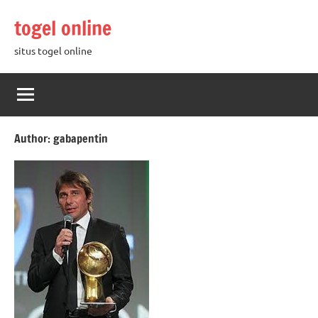
Skip
togel online
to
content
situs togel online
Author:
gabapentin