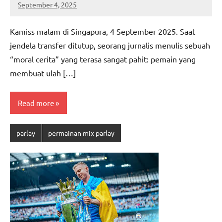
September 4, 2025
gabapentin
Kamiss malam di Singapura, 4 September 2025. Saat
jendela transfer ditutup, seorang jurnalis menulis sebuah
“moral cerita” yang terasa sangat pahit: pemain yang
membuat ulah […]
Read more
parlay
permainan mix parlay