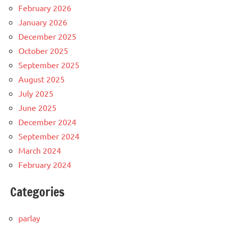
February 2026
January 2026
December 2025
October 2025
September 2025
August 2025
July 2025
June 2025
December 2024
September 2024
March 2024
February 2024
Categories
parlay