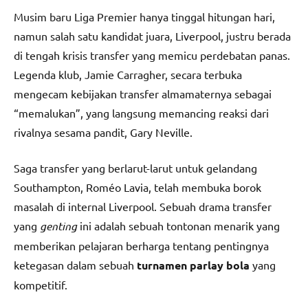
Musim baru Liga Premier hanya tinggal hitungan hari,
namun salah satu kandidat juara, Liverpool, justru berada
di tengah krisis transfer yang memicu perdebatan panas.
Legenda klub, Jamie Carragher, secara terbuka
mengecam kebijakan transfer almamaternya sebagai
“memalukan”, yang langsung memancing reaksi dari
rivalnya sesama pandit, Gary Neville.
Saga transfer yang berlarut-larut untuk gelandang
Southampton, Roméo Lavia, telah membuka borok
masalah di internal Liverpool. Sebuah drama transfer
yang
genting
ini adalah sebuah tontonan menarik yang
memberikan pelajaran berharga tentang pentingnya
ketegasan dalam sebuah
turnamen parlay bola
yang
kompetitif.