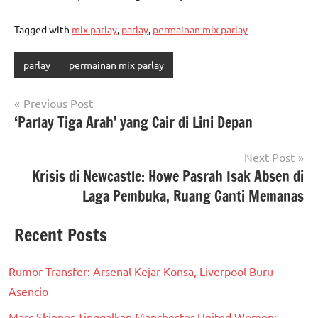
Tagged with
mix parlay
,
parlay
,
permainan mix parlay
parlay
permainan mix parlay
Post
Previous Post
‘Parlay Tiga Arah’ yang Cair di Lini Depan
navigation
Next Post
Krisis di Newcastle: Howe Pasrah Isak Absen di
Laga Pembuka, Ruang Ganti Memanas
Recent Posts
Rumor Transfer: Arsenal Kejar Konsa, Liverpool Buru
Asencio
Marc Skinner Tinggalkan Manchester United Women: