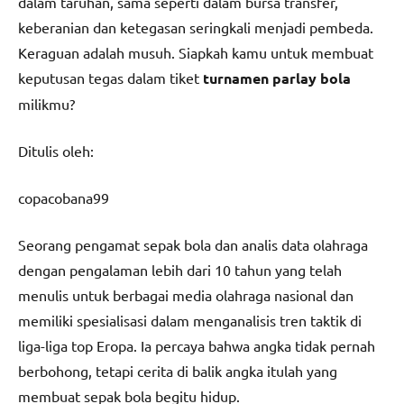
dalam taruhan, sama seperti dalam bursa transfer,
keberanian dan ketegasan seringkali menjadi pembeda.
Keraguan adalah musuh. Siapkah kamu untuk membuat
keputusan tegas dalam tiket
turnamen parlay bola
milikmu?
Ditulis oleh:
copacobana99
Seorang pengamat sepak bola dan analis data olahraga
dengan pengalaman lebih dari 10 tahun yang telah
menulis untuk berbagai media olahraga nasional dan
memiliki spesialisasi dalam menganalisis tren taktik di
liga-liga top Eropa. Ia percaya bahwa angka tidak pernah
berbohong, tetapi cerita di balik angka itulah yang
membuat sepak bola begitu hidup.