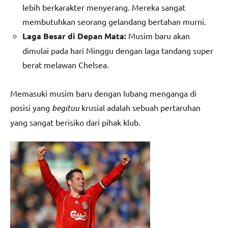
lebih berkarakter menyerang. Mereka sangat
membutuhkan seorang gelandang bertahan murni.
Laga Besar di Depan Mata:
Musim baru akan
dimulai pada hari Minggu dengan laga tandang super
berat melawan Chelsea.
Memasuki musim baru dengan lubang menganga di
posisi yang
begituu
krusial adalah sebuah pertaruhan
yang sangat berisiko dari pihak klub.