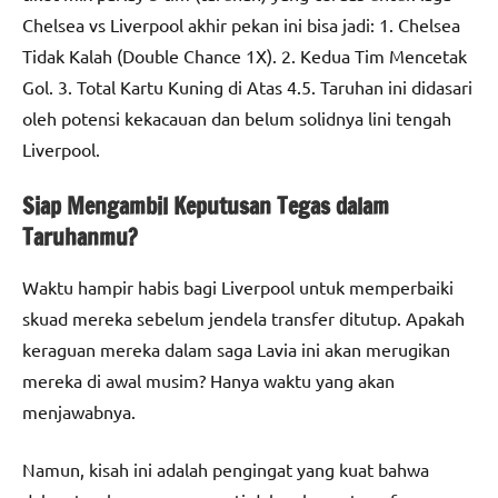
Chelsea vs Liverpool akhir pekan ini bisa jadi: 1. Chelsea
Tidak Kalah (Double Chance 1X). 2. Kedua Tim Mencetak
Gol. 3. Total Kartu Kuning di Atas 4.5. Taruhan ini didasari
oleh potensi kekacauan dan belum solidnya lini tengah
Liverpool.
Siap Mengambil Keputusan Tegas dalam
Taruhanmu?
Waktu hampir habis bagi Liverpool untuk memperbaiki
skuad mereka sebelum jendela transfer ditutup. Apakah
keraguan mereka dalam saga Lavia ini akan merugikan
mereka di awal musim? Hanya waktu yang akan
menjawabnya.
Namun, kisah ini adalah pengingat yang kuat bahwa