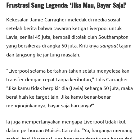
Frustrasi Sang Legenda: ‘Jika Mau, Bayar Saja!’
Kekesalan Jamie Carragher meledak di media sosial
setelah berita bahwa tawaran ketiga Liverpool untuk
Lavia, senilai 45 juta, kembali ditolak oleh Southampton
yang bersikeras di angka 50 juta. Kritiknya
sangaat
tajam
dan langsung ke jantung masalah.
“Liverpool selama bertahun-tahun selalu menyelesaikan
transfer dengan cepat tanpa keributan,” tulis Carragher.
“Jika kamu tidak berpikir dia (Lavia) seharga 50 juta, maka
beralihlah ke target lain. Jika kamu benar-benar
menginginkannya, bayar saja harganya!”
Ia juga mempertanyakan mengapa Liverpool tidak ikut
dalam perburuan Moisés Caicedo. “Ya, harganya memang
mahal, tapi Liverpool juga baru mendapat uang besar dari