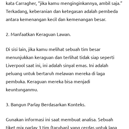
kata Carragher, “jika kamu menginginkannya, ambil saja.”
Terkadang, keberanian dan ketegasan adalah pembeda
antara kemenangan kecil dan kemenangan besar.
2. Manfaatkan Keraguan Lawan.
Di sisi lain, jika kamu melihat sebuah tim besar
menunjukkan keraguan dan terlihat tidak siap seperti
Liverpool saat ini, ini adalah sinyal emas. Ini adalah
peluang untuk bertaruh melawan mereka di laga
pembuka. Keraguan mereka bisa menjadi
keuntunganmu.
3. Bangun Parlay Berdasarkan Konteks.
Gunakan informasi ini saat membuat analisa. Sebuah
tiket mix parlay 3 tim (taruhan) yang cerdas untuk laga