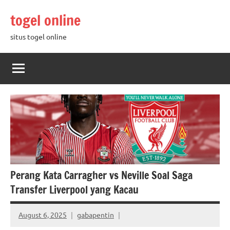
Skip
togel online
to
content
situs togel online
Perang Kata Carragher vs Neville Soal Saga
Transfer Liverpool yang Kacau
August 6, 2025
gabapentin