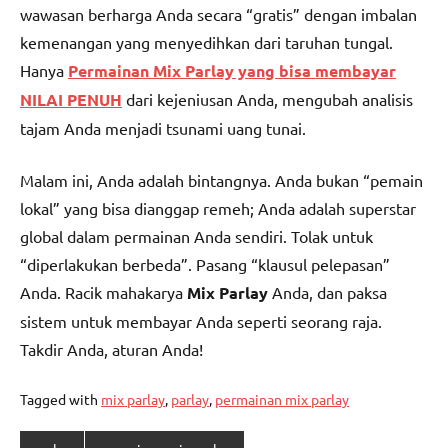
wawasan berharga Anda secara “gratis” dengan imbalan
kemenangan yang menyedihkan dari taruhan tungal.
Hanya
Permainan Mix Parlay yang bisa membayar
NILAI PENUH
dari kejeniusan Anda, mengubah analisis
tajam Anda menjadi tsunami uang tunai.
Malam ini, Anda adalah bintangnya. Anda bukan “pemain
lokal” yang bisa dianggap remeh; Anda adalah superstar
global dalam permainan Anda sendiri. Tolak untuk
“diperlakukan berbeda”. Pasang “klausul pelepasan”
Anda. Racik mahakarya
Mix Parlay
Anda, dan paksa
sistem untuk membayar Anda seperti seorang raja.
Takdir Anda, aturan Anda!
Tagged with
mix parlay
,
parlay
,
permainan mix parlay