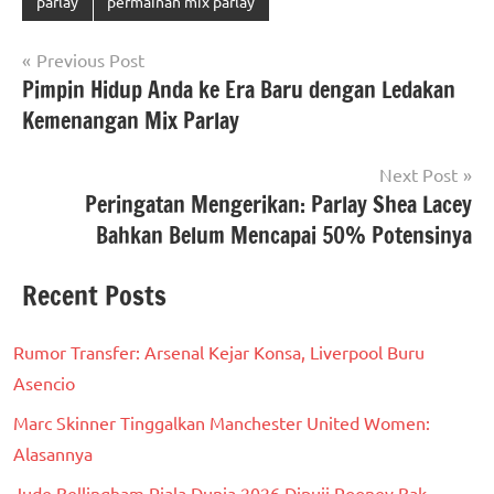
parlay
permainan mix parlay
Post
Previous Post
Pimpin Hidup Anda ke Era Baru dengan Ledakan
navigation
Kemenangan Mix Parlay
Next Post
Peringatan Mengerikan: Parlay Shea Lacey
Bahkan Belum Mencapai 50% Potensinya
Recent Posts
Rumor Transfer: Arsenal Kejar Konsa, Liverpool Buru
Asencio
Marc Skinner Tinggalkan Manchester United Women:
Alasannya
Jude Bellingham Piala Dunia 2026 Dipuji Rooney Bak