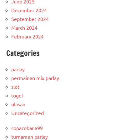
June 2025
December 2024
September 2024
March 2024
February 2024
Categories
parlay
permainan mix parlay
slot
togel
ulasan
Uncategorized
copacobana99
turnamen parlay