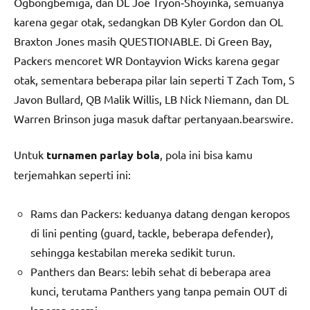
Ogbongbemiga, dan DL Joe Tryon‑Shoyinka, semuanya
karena gegar otak, sedangkan DB Kyler Gordon dan OL
Braxton Jones masih QUESTIONABLE. Di Green Bay,
Packers mencoret WR Dontayvion Wicks karena gegar
otak, sementara beberapa pilar lain seperti T Zach Tom, S
Javon Bullard, QB Malik Willis, LB Nick Niemann, dan DL
Warren Brinson juga masuk daftar pertanyaan.bearswire.
Untuk
turnamen parlay bola
, pola ini bisa kamu
terjemahkan seperti ini:
Rams dan Packers: keduanya datang dengan keropos
di lini penting (guard, tackle, beberapa defender),
sehingga kestabilan mereka sedikit turun.
Panthers dan Bears: lebih sehat di beberapa area
kunci, terutama Panthers yang tanpa pemain OUT di
laporan resmi.​