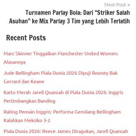
Next Post
Turnamen Parlay Bola: Dari “Striker Salah
Asuhan” ke Mix Parlay 3 Tim yang Lebih Terlatih
Recent Posts
Marc Skinner Tinggalkan Manchester United Women:
Alasannya
Jude Bellingham Piala Dunia 2026 Dipuji Rooney Bak
Gerrard dan Keane
Kartu Merah Jarell Quansah di Piala Dunia 2026: Inggris
Pertimbangkan Banding
Rating Pemain Inggris: Performa Gemilang Bellingham
Kalahkan Meksiko 3-2
Piala Dunia 2026: Reece James Diragukan, Jarell Quansah