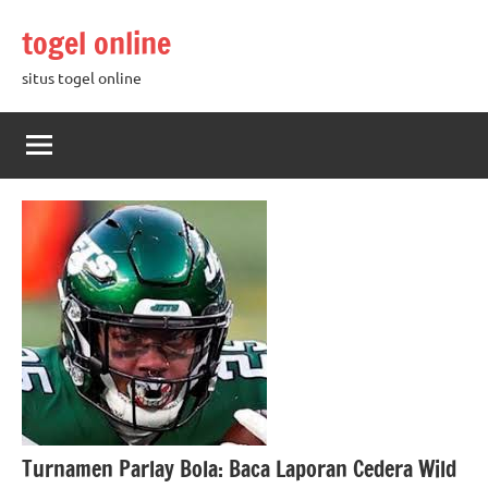
Skip
togel online
to
content
situs togel online
Turnamen Parlay Bola: Baca Laporan Cedera Wild