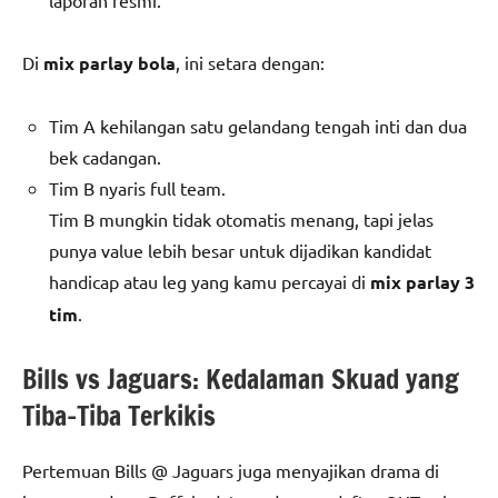
Di
mix parlay bola
, ini setara dengan:
Tim A kehilangan satu gelandang tengah inti dan dua
bek cadangan.
Tim B nyaris full team.
Tim B mungkin tidak otomatis menang, tapi jelas
punya value lebih besar untuk dijadikan kandidat
handicap atau leg yang kamu percayai di
mix parlay 3
tim
.
Bills vs Jaguars: Kedalaman Skuad yang
Tiba-Tiba Terkikis
Pertemuan Bills @ Jaguars juga menyajikan drama di