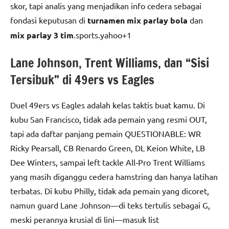
skor, tapi analis yang menjadikan info cedera sebagai
fondasi keputusan di
turnamen mix parlay bola
dan
mix parlay 3 tim
.sports.yahoo+1​
Lane Johnson, Trent Williams, dan “Sisi
Tersibuk” di 49ers vs Eagles
Duel 49ers vs Eagles adalah kelas taktis buat kamu. Di
kubu San Francisco, tidak ada pemain yang resmi OUT,
tapi ada daftar panjang pemain QUESTIONABLE: WR
Ricky Pearsall, CB Renardo Green, DL Keion White, LB
Dee Winters, sampai left tackle All‑Pro Trent Williams
yang masih diganggu cedera hamstring dan hanya latihan
terbatas. Di kubu Philly, tidak ada pemain yang dicoret,
namun guard Lane Johnson—di teks tertulis sebagai G,
meski perannya krusial di lini—masuk list