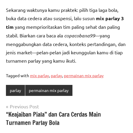
Sekarang waktunya kamu praktek: pilih tiga laga bola,
buka data cedera atau suspensi, lalu susun
mix parlay 3
tim
yang memprioritaskan tim paling sehat dan paling
stabil. Biarkan cara baca ala
copacobana99
—yang
menggabungkan data cedera, konteks pertandingan, dan
jenis market—pelan‑pelan jadi keunggulan kamu di tiap
turnamen parlay yang kamu ikuti.
Tagged with
mix parlay
,
parlay
,
permainan mix parlay
parlay
permainan mix parlay
Post
Previous Post
“Keajaiban Piala” dan Cara Cerdas Main
navigation
Turnamen Parlay Bola