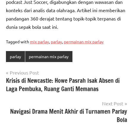
podcast Just Soccer, digabungkan dengan wawasan dan
konteks dari analis data olahraga. Artikel ini memberikan
pandangan 360 derajat tentang topik-topik terpanas di
dunia sepak bola saat ini.
Tagged with
mix parlay
,
parlay
,
permainan mix parlay
parlay
permainan mix parlay
Post
Previous Post
Krisis di Newcastle: Howe Pasrah Isak Absen di
navigation
Laga Pembuka, Ruang Ganti Memanas
Next Post
Navigasi Drama Menit Akhir di Turnamen Parlay
Bola