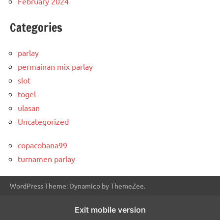
February 2024
Categories
parlay
permainan mix parlay
slot
togel
ulasan
Uncategorized
copacobana99
turnamen parlay
WordPress Theme: Dynamico by ThemeZee.
Exit mobile version