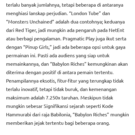
terlalu banyak jumlahnya, tetapi beberapa di antaranya
menghiasi lanskap perjudian. “London Tube” dan
“Monsters Unchained” adalah dua contohnya; keduanya
dari Red Tiger, jadi mungkin ada pengaruh pada NetEnt
atau berbagi pengalaman. Pragmatic Play juga ikut serta
dengan “Pinup Girls,” jadi ada beberapa opsi untuk gaya
permainan ini. Pasti ada audiens yang siap untuk
memainkannya, dan “Babylon Riches” kemungkinan akan
diterima dengan positif di antara pemain tertentu.
Penampilannya eksotis, fitur-fitur yang terungkap tidak
terlalu inovatif, tetapi tidak buruk, dan kemenangan
maksimum adalah 7.250x taruhan. Meskipun tidak
mungkin sebesar Signifikansi sejarah seperti Kode
Hammurabi dari raja Babilonia, “Babylon Riches” mungkin
memberikan jejak tertentu bagi beberapa orang.