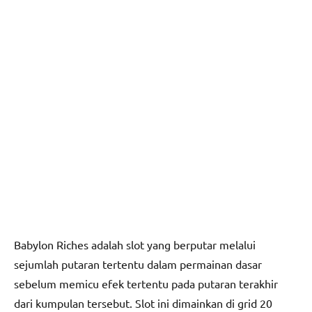
Babylon Riches adalah slot yang berputar melalui
sejumlah putaran tertentu dalam permainan dasar
sebelum memicu efek tertentu pada putaran terakhir
dari kumpulan tersebut. Slot ini dimainkan di grid 20