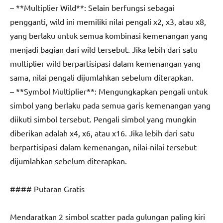
– **Multiplier Wild**: Selain berfungsi sebagai
pengganti, wild ini memiliki nilai pengali x2, x3, atau x8,
yang berlaku untuk semua kombinasi kemenangan yang
menjadi bagian dari wild tersebut. Jika lebih dari satu
multiplier wild berpartisipasi dalam kemenangan yang
sama, nilai pengali dijumlahkan sebelum diterapkan.
– **Symbol Multiplier**: Mengungkapkan pengali untuk
simbol yang berlaku pada semua garis kemenangan yang
diikuti simbol tersebut. Pengali simbol yang mungkin
diberikan adalah x4, x6, atau x16. Jika lebih dari satu
berpartisipasi dalam kemenangan, nilai-nilai tersebut
dijumlahkan sebelum diterapkan.
#### Putaran Gratis
Mendaratkan 2 simbol scatter pada gulungan paling kiri