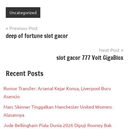
Uncategorized
Post
Previous Post
deep of fortune slot gacor
navigation
Next Post
slot gacor 777 Volt GigaBlox
Recent Posts
Rumor Transfer: Arsenal Kejar Konsa, Liverpool Buru
Asencio
Marc Skinner Tinggalkan Manchester United Women:
Alasannya
Jude Bellingham Piala Dunia 2026 Dipuji Rooney Bak